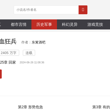
真
都市言情
历史军事
科幻灵异
游戏竞技
血狂兵
作者：
东篱酒吧
2405 万字
连载
825章 回家
2024-06-26 11:08:36
第2章 形势危急
第3章 有