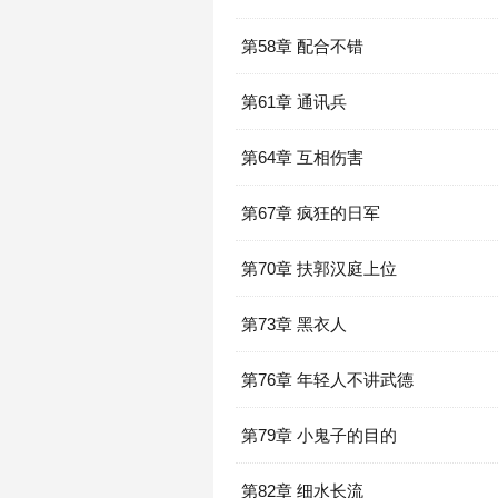
第58章 配合不错
第61章 通讯兵
第64章 互相伤害
第67章 疯狂的日军
第70章 扶郭汉庭上位
第73章 黑衣人
第76章 年轻人不讲武德
第79章 小鬼子的目的
第82章 细水长流