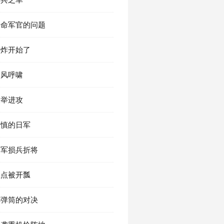
 任命军官的问题
 轰炸开始了
寒风呼啸
大举进攻
 谨慎的日军
 日军损兵折将
 差点被开瓢
 掷弹筒的对决