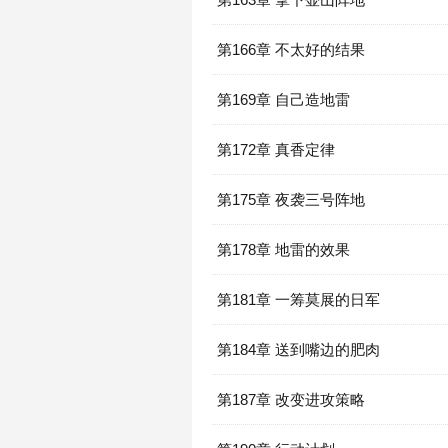
第166章 不太好的结果
第169章 自己造地雷
第172章 真香定律
第175章 夜袭三号阵地
第178章 地雷的效果
第181章 一筹莫展的日军
第184章 送到嘴边的肥肉
第187章 改变进攻策略