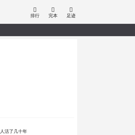
排行
完本
足迹
的人活了几十年