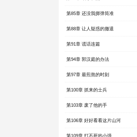
第85章 还没我掷弹筒准
第88章 让人疑惑的撤退
第91章 谎话连篇
第94章 郭汉庭的办法
第97章 最煎熬的时刻
第100章 抓来的士兵
第103章 废了他的手
第106章 好好看看这片山河
第109章 打不死的小强