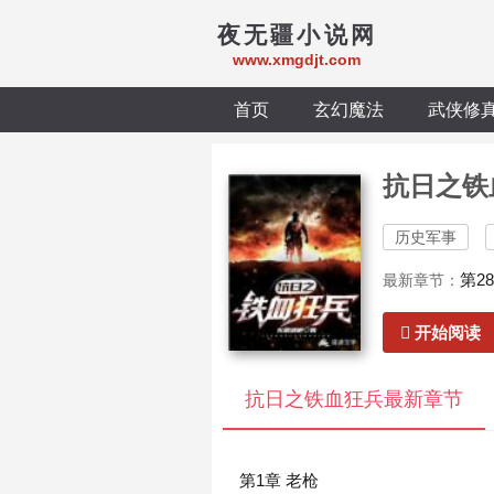
夜无疆小说网
www.xmgdjt.com
首页
玄幻魔法
武侠修
抗日之铁
历史军事
第2
最新章节：
开始阅读
抗日之铁血狂兵最新章节
第1章 老枪