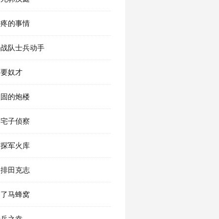
 头疼的事情
 特战队士兵动手
宁要奴才
 坚固的炮楼
 进宅子侦察
 打探军火库
 安排田克志
 捅了马蜂窝
士兵之幸