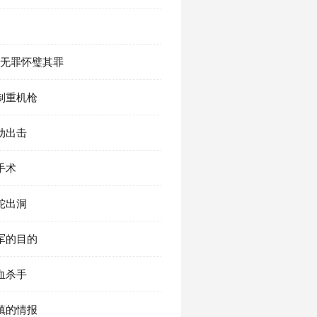
袭
夫无罪怀璧其罪
控制重机枪
主动出击
手术
引蛇出洞
日军的目的
冷血杀手
高镇的情报