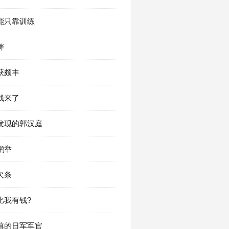
不能只靠训练
衅
收获颇丰
骗钱来了
被发现的郭汉庭
鹏举
欠条
谁比我有钱?
谨慎的日军军官