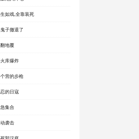
 人生如戏,全靠装死
 小鬼子撤退了
天翻地覆
 军火库爆炸
 一个营的步枪
 残忍的日寇
紧急集合
主动袭击
 杀死郭汉庭