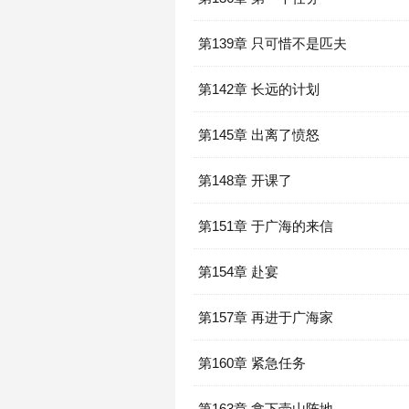
第139章 只可惜不是匹夫
第142章 长远的计划
第145章 出离了愤怒
第148章 开课了
第151章 于广海的来信
第154章 赴宴
第157章 再进于广海家
第160章 紧急任务
第163章 拿下壶山阵地