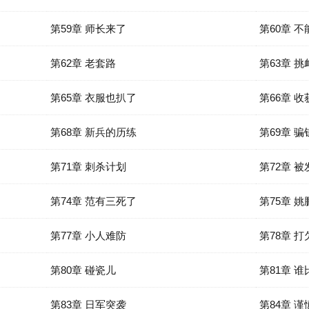
第59章 师长来了
第60章 
第62章 老套路
第63章 挑
第65章 衣服也扒了
第66章 
第68章 新兵的历练
第69章 
第71章 刺杀计划
第72章 
第74章 范有三死了
第75章 姚
第77章 小人难防
第78章 打
第80章 碰瓷儿
第81章 
第83章 日军突袭
第84章 