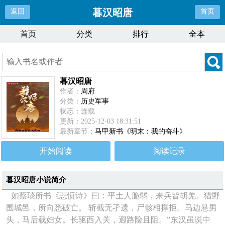
暮汉昭唐
返回
首页
首页
分类
排行
全本
暮汉昭唐
作者：
周府
分类：
历史军事
状态：连载
更新：2025-12-03 18:31:51
最新章节：
马甲新书《明末：我的奋斗》
开始阅读
阅读记录
暮汉昭唐
小说简介
如蔡琰所书《悲愤诗》曰：平土人脆弱，来兵皆胡羌。猎野
围城邑，所向悉破亡。 斩截无孑遗，尸骸相撑拒。马边悬男
头，马后载妇女。长驱西入关，迥路险且阻。”东汉虽说中