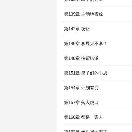
第139章 主动地投效
第142章 夜访
第145章 李辰大不孝！
第148章 拉帮结派
第151章 皇子们的心思
第154章 计划有变
第157章 落入虎口
第160章 都是一家人
第163章 矛头指向寿王