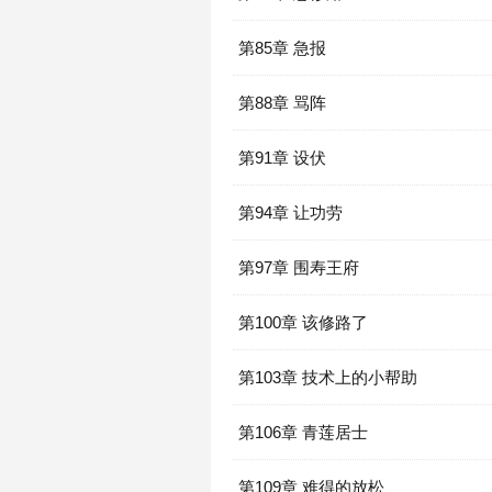
第85章 急报
第88章 骂阵
第91章 设伏
第94章 让功劳
第97章 围寿王府
第100章 该修路了
第103章 技术上的小帮助
第106章 青莲居士
第109章 难得的放松