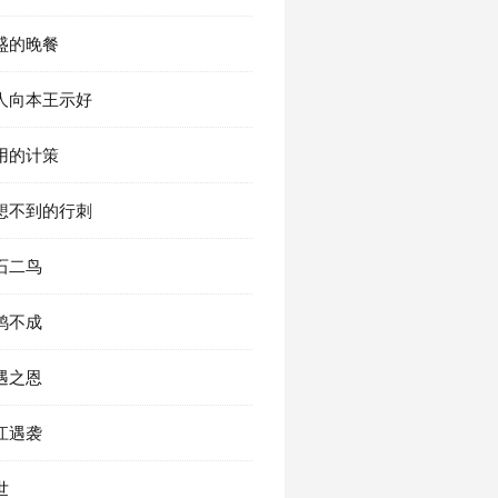
丰盛的晚餐
有人向本王示好
李用的计策
意想不到的行刺
一石二鸟
偷鸡不成
知遇之恩
渡江遇袭
世