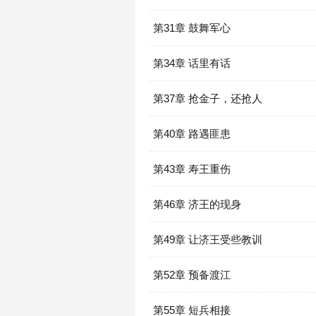
第31章 鼓舞军心
第34章 话里有话
第37章 抢金子，还抢人
第40章 路遇匪患
第43章 寿王重伤
第46章 济王的现身
第49章 让济王受些教训
第52章 预备渡江
第55章 短兵相接