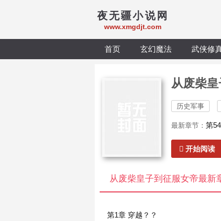
夜无疆小说网
www.xmgdjt.com
首页
玄幻魔法
武侠修
从废柴皇
历史军事
第5
最新章节：
开始阅读
从废柴皇子到征服女帝最新
第1章 穿越？？