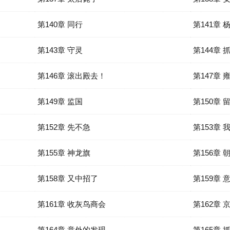
第140章 同行
第141章 
第143章 守灵
第144章
第146章 滚出殿去！
第147章 
第149章 监国
第150章
第152章 先不急
第153章
第155章 神龙旗
第156章 
第158章 又中招了
第159章 
第161章 收灰鸟商会
第162章 
第164章 意外的发现
第165章 