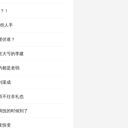
弊？！
要些人手
谁埋伏谁？
又吃大亏的李建
给的都是老弱
水到渠成
来而不往非礼也
飙演技的时候到了
雪夜惊变