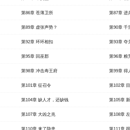
第86章 苍薄卫所
第87章 
第89章 虚张声势？
第90章 千
第92章 环环相扣
第93章 夺
第95章 回巫郡
第96章 粮
第98章 冲击寿王府
第99章 得
第101章 征召令
第102章
第104章 缺人才，还缺钱
第105章
第107章 大凶之兆
第108章 
第110章 来了隐患
第111章