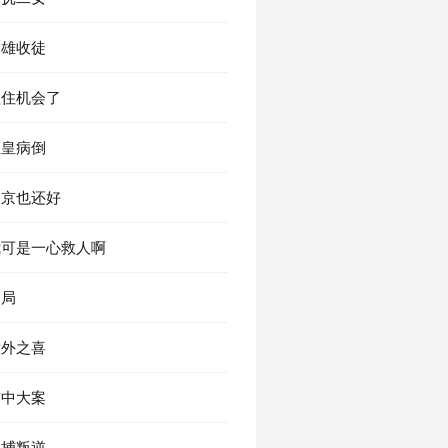
杨雄收徒
 抓住机会了
雍皇病倒
 留京也还好
 我可是一心救人啊
朝局
意外之喜
京中大案
抓捕叛逆