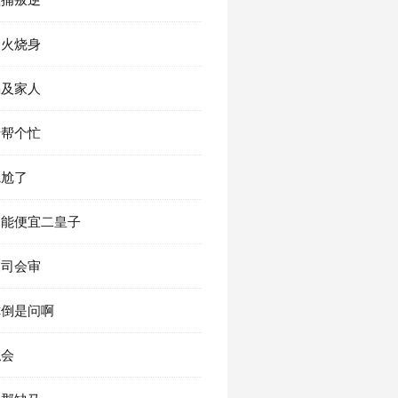
引火烧身
祸及家人
请帮个忙
尴尬了
 不能便宜二皇子
三司会审
 你倒是问啊
私会