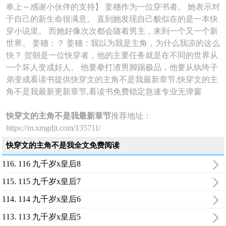
奉上～感谢小伙伴的支持】 姜穗作为一位穿书者。 她表示对
于自己的新生命很满意。 直到她发现自己貌似在的是一本快
穿小说里。 而她好像次次都会随着男主，来到一个又一个新
世界。 姜穗：？ 姜穗：我以为我是主角，为什么我凉的这么
快？ 贺朝是一位快穿者，他的主要任务就是在不同的世界从
一个坏人变成好人。 他要拳打渣男脚踢极品，他要从纨绔子
弟变成看读书提供快穿文的主角不是我最新章节,快穿文的主
角不是我最新更新章节,看读书免费稳定急速专业无弹窗
快穿文的主角不是我最新章节
推荐地址：
https://m.xmgdjt.com/135711/
快穿文的主角不是我全文免费阅读
116. 116 九千岁x皇后8
115. 115 九千岁x皇后7
114. 114 九千岁x皇后6
113. 113 九千岁x皇后5